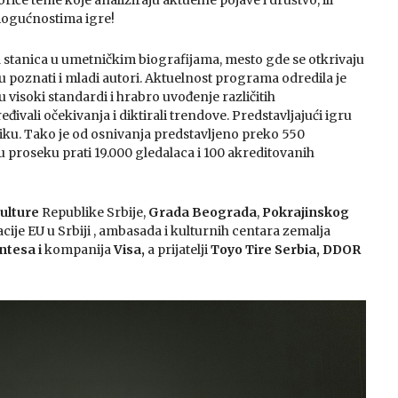
iće teme koje analiziraju aktuelne pojave i društvo, ili
mogućnostima igre!
a stanica u umetničkim biografijama, mesto gde se otkrivaju
 poznati i mladi autori. Aktuelnost programa odredila je
visoki standardi i hrabro uvođenje različitih
ivali očekivanja i diktirali trendove. Predstavljajući igru
iku. Tako je od osnivanja predstavljeno preko 550
proseku prati 19.000 gledalaca i 100 akreditovanih
ulture
Republike Srbije,
Grada Beograda
,
Pokrajinskog
acije EU u Srbiji , ambasada i kulturnih centara zemalja
ntesa i
kompanija
Visa,
a prijatelji
Toyo Tire Serbia
,
DDOR