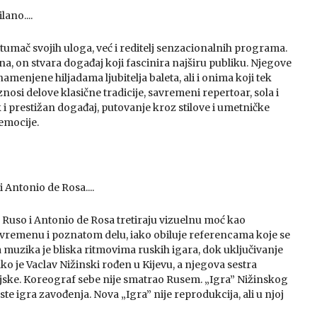
lano....
 tumač svojih uloga, već i reditelj senzacionalnih programa.
 on stvara događaj koji fascinira najširu publiku. Njegove
amenjene hiljadama ljubitelja baleta, ali i onima koji tek
nosi delove klasične tradicije, savremeni repertoar, sola i
 i prestižan događaj, putovanje kroz stilove i umetničke
emocije.
i Antonio de Rosa....
a Ruso i Antonio de Rosa tretiraju vizuelnu moć kao
 vremenu i poznatom delu, iako obiluje referencama koje se
a muzika je bliska ritmovima ruskih igara, dok uključivanje
o je Vaclav Nižinski rođen u Kijevu, a njegova sestra
oljske. Koreograf sebe nije smatrao Rusem. „Igra” Nižinskog
ste igra zavođenja. Nova „Igra” nije reprodukcija, ali u njoj