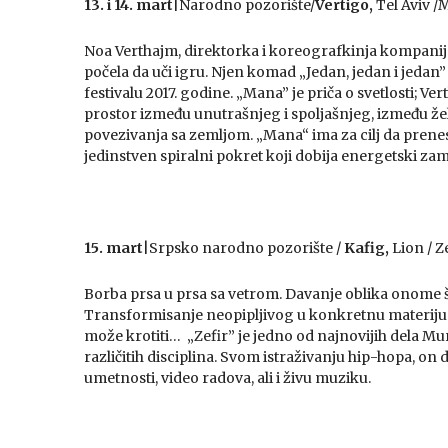
13. i 14. mart
|Narodno pozorište/
Vertigo,
Tel Aviv 
Noa Verthajm, direktorka i koreografkinja kompanije 
počela da uči igru. Njen komad „Jedan, jedan i jedan
festivalu 2017. godine. „Mana” je priča o svetlosti; V
prostor između unutrašnjeg i spoljašnjeg, između že
povezivanja sa zemljom. „Mana“ ima za cilj da prenes
jedinstven spiralni pokret koji dobija energetski z
15. mart
|Srpsko narodno pozorište /
Kafig,
Lion / 
Borba prsa u prsa sa vetrom. Davanje oblika onome što
Transformisanje neopipljivog u konkretnu materiju
može krotiti… „Zefir” je jedno od najnovijih dela Mu
različitih disciplina. Svom istraživanju hip-hopa, on 
umetnosti, video radova, ali i živu muziku.