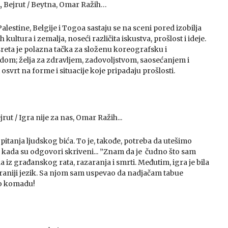
,
Bejrut / Beytna, Omar Ražih…
Palestine, Belgije i Togoa sastaju se na sceni pored izobilja
h kultura i zemalja, noseći različita iskustva, prošlost i ideje.
sreta je polazna tačka za složenu koreografsku i
dom; želja za zdravljem, zadovoljstvom, saosećanjem i
osvrt na forme i situacije koje pripadaju prošlosti.
jrut / Igra nije za nas, Omar Ražih...
itanja ljudskog bića. To je, takođe, potreba da utešimo
kada su odgovori skriveni... ”Znam da je čudno što sam
la iz građanskog rata, razaranja i smrti. Međutim, igra je bila
iraniji jezik. Sa njom sam uspevao da nadjačam tabue
lo komadu!