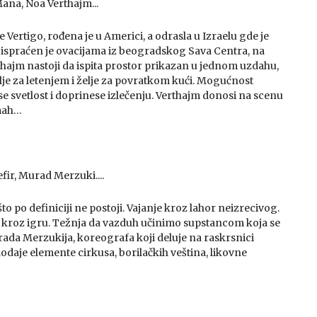
/Mana, Noa Verthajm...
Vertigo, rođena je u Americi, a odrasla u Izraelu gde je
” ispraćen je ovacijama iz beogradskog Sava Centra, na
erthajm nastoji da ispita prostor prikazan u jednom uzdahu,
lje za letenjem i želje za povratkom kući. Mogućnost
e svetlost i doprinese izlečenju. Verthajm donosi na scenu
amah…
Zefir, Murad Merzuki....
 po definiciji ne postoji. Vajanje kroz lahor neizrecivog.
 kroz igru. Težnja da vazduh učinimo supstancom koja se
rada Merzukija, koreografa koji deluje na raskrsnici
dodaje elemente cirkusa, borilačkih veština, likovne