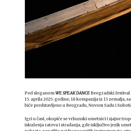
Pod sloganom
WE SPEAK DANCE
Beogradski festival 
15. aprila 2025. godine, 18 kompanija iz 13 zemalja, s
biće predstavljeno u Beogradu, Novom Sadu i Subotic
Igri u čast, okupiće se vrhunski umetnici i sjajne trupe
iskušenja ratova i stradanja, gde isključivo jezik um