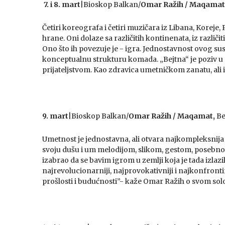
7. i 8. mart
|Bioskop Balkan/
Omar Ražih / Maqamat
Četiri koreografa i četiri muzičara iz Libana, Koreje, 
hrane. Oni dolaze sa različitih kontinenata, iz različiti
Ono što ih povezuje je - igra. Jednostavnost ovog su
konceptualnu strukturu komada. „Bejtna“ je poziv u 
prijateljstvom. Kao zdravica umetničkom zanatu, ali i 
9. mart
|Bioskop Balkan/
Omar Ražih / Maqamat,
Be
Umetnost je jednostavna, ali otvara najkompleksnija p
svoju dušu i um melodijom, slikom, gestom, posebno 
izabrao da se bavim igrom u zemlji koja je tada izlazi
najrevolucionarniji, najprovokativniji i najkonfront
prošlosti i budućnosti”- kaže Omar Ražih o svom so