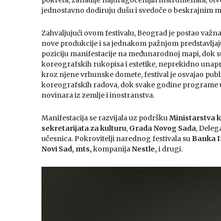
pokreta, zanatlije najdragocenijih instrumenata, otvor
jednostavno dodiruju dušu i svedoče o beskrajnim 
Zahvaljujući ovom festivalu, Beograd je postao važn
nove produkcije i sa jednakom pažnjom predstavljaju
poziciju manifestacije na međunarodnoj mapi, dok su 
koreografskih rukopisa i estetike, neprekidno unapređ
kroz njene vrhunske domete, festival je osvajao publ
koreografskih radova, dok svake godine programe u 
novinara iz zemlje i inostranstva.
Manifestacija se razvijala uz podršku
Ministarstva k
sekretarijata za kulturu
,
Grada Novog Sada
, Deleg
učesnica. Pokrovitelji narednog festivala su
Banka I
Novi Sad, mts,
kompanija
Nestle
,
i drugi.