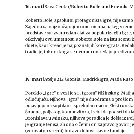
16. mart
|Sava Centar/
Roberto Bolle and Friends,
Mi
Roberto Bole, apsolutni protagonista igre, nije samo
Zajedno sa najznačajnijim umetnicima našeg vremena,
predstave su izvanredan alat za popularizaciju igre, n
otkrivaju ovu umetnost. Roberto Bole na istu scenu iz
duete, kao i kreacije najpoznatijih koreografa. Redak
tradicije, tokom koga se neumorno ređaju predivne 
19. mart
|Atelje 212 /
Korsia,
Madrid/Igra, Matia Ruso 
Poreklo „Igre” u vezi je sa „Igrom” Nižinskog. Matij
odlučujuću. Njihova „Igra” nije duodrama o prošlom
pojavljuju na suptilan i isprekidan način. Elektronsk
Šopena, poljskog kompozitora, treba da podseti da iak
Bronislava u Minsku, njihova porodica je došla iz P
je igranje tenisa, ali ono o čemu on zapravo govori je
(verovatno srećni) borave duhovi slavne familije.