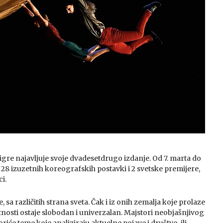
igre najavljuje svoje dvadesetdrugo izdanje. Od 7. marta do
a 28 izuzetnih koreografskih postavki i 2 svetske premijere,
i.
, sa različitih strana sveta. Čak i iz onih zemalja koje prolaze
etnosti ostaje slobodan i univerzalan. Majstori neobjašnjivog