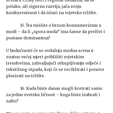
scena u Crnoj Gori i regionu osnažila, da se
polako, ali sigurno razvija, jača svoju
konkurentnost i da izlazi na svjetsko tržište.
15. Šta mislite o brzom konzumerizmu u
modi – da li „spora moda“ ima šanse da preživi i
postane dominantna?
U budućnosti će se ovdašnja modna scena u
znatno većoj mjeri približiti svjetskim
trendovima, zahvaljujući otkupljivanju odjeće i
tekstilnog otpada, koji će se reciklirati i ponovo
plasirati na tržište.
16. Kada biste danas mogli kreirati samo
za jednu svetsku ličnost – koga biste izabrali i
zašto?