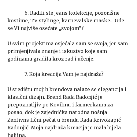
6. Radili ste jeans kolekcije, pozorišne
kostime, TV stylinge, karnevalske maske… Gde
se Vi najviše osećate „svojom“?
U svim projektima osjećala sam se svoja, jer sam
primjenjivala znanje i iskustvo koje sam
godinama gradila kroz rad i učenje.
7. Koja kreacija Vam je najdraža?
U središtu mojih brendova nalaze se elegancija i
klasični dizajn. Brend Rada Radonjić je
prepoznatljiv po Kovilmu i farmerkama za
posao, dok je zajednička narodna nošnja
Zentivns lični pečat u brendu Rada Krivokapić
Radonjić. Moja najdraža kreacija je mala bijela
haljina.