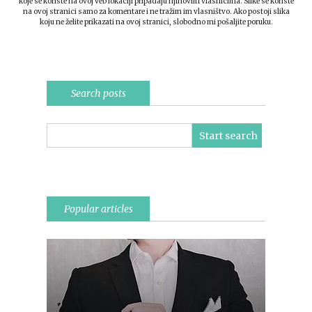
koje se koriste na ovoj veb lokaciji pripadaju njihovim vlasnicima. Slike se koriste
na ovoj stranici samo za komentare i ne tražim im vlasništvo. Ako postoji slika
koju ne želite prikazati na ovoj stranici, slobodno mi pošaljite poruku.
Search posts
Popular articles