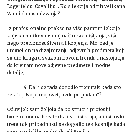
Lagerfelda, Cavallija… Koja lekcija od tih velikana
Vam i danas odzvanja?
Iz profesionalne prakse najviše pamtim lekcije
koje su oblikovale moj način razmišljanja, više
nego preciznost šivenja i krojenja, Moj rad je
utemeljen na dizajniranju odjevnih predmeta koji
su dio kruga u svakom novom trendu i nastojanju
da kreiram nove odjevne predmete i modne
detalje,
4. Da li se tada dogodio trenutak kada ste
rekli: „Ovo je moj svet, ovde pripadam“?
Oduvijek sam željela da po struci i profesiji
budem modna kreatorka i stilistkinja, ali istinski
trenutak pripadnosti se dogodio tek kasnije kada
sam osmislila modni detalj Kovilm,