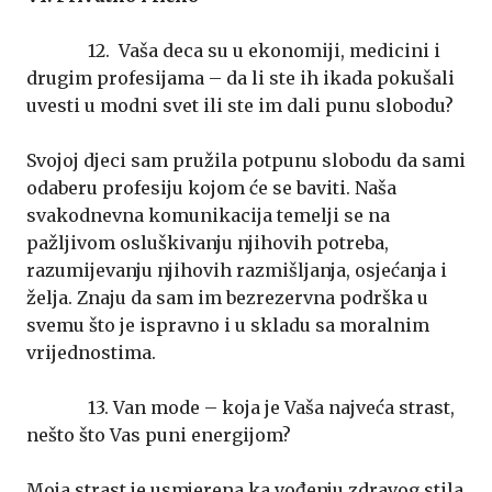
12. Vaša deca su u ekonomiji, medicini i
drugim profesijama – da li ste ih ikada pokušali
uvesti u modni svet ili ste im dali punu slobodu?
Svojoj djeci sam pružila potpunu slobodu da sami
odaberu profesiju kojom će se baviti. Naša
svakodnevna komunikacija temelji se na
pažljivom osluškivanju njihovih potreba,
razumijevanju njihovih razmišljanja, osjećanja i
želja. Znaju da sam im bezrezervna podrška u
svemu što je ispravno i u skladu sa moralnim
vrijednostima.
13. Van mode – koja je Vaša najveća strast,
nešto što Vas puni energijom?
Moja strast je usmjerena ka vođenju zdravog stila