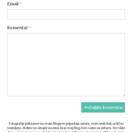
Email
*
Komentar
*
Fotografije prikazane na ovom blogu ne pripadaju autora, osim onih koji su lično
snimljeni. Molim vas imajte na umu da je ovaj blog čisto samo za zabavu. Sve slike