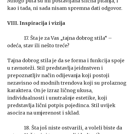
Mnogo puta su mi postavljana slična pitanja, i
kao i tada, ni sada nisam spremna dati odgovor.
VIII. Inspiracija i vizija
17. Šta je za Vas „tajna dobrog stila“ –
odeća, stav ili nešto treće?
Tajna dobrog stila je da se forma i funkcija spoje
u ravnoteži. Stil predstavlja jeidnstven i
prepoznatljiv način odijevanja koji postoji
nezavisno od modnih trendova koji su prolaznog
karaktera. On je izraz ličnog ukusa,
individualnosti i unutrašnje estetike, koji
predstavlja lični potpis pojedinca. Stil uvijek
asocira na umjerenost i sklad.
18. Šta još niste ostvarili, a voleli biste da