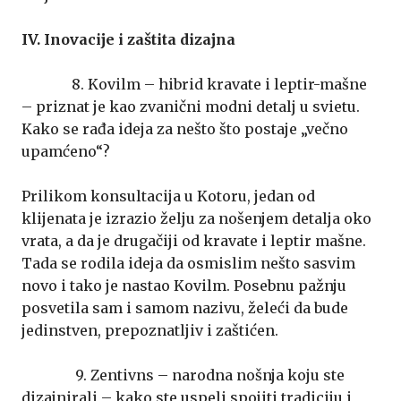
IV. Inovacije i zaštita dizajna
8. Kovilm – hibrid kravate i leptir-mašne
– priznat je kao zvanični modni detalj u svietu.
Kako se rađa ideja za nešto što postaje „večno
upamćeno“?
Prilikom konsultacija u Kotoru, jedan od
klijenata je izrazio želju za nošenjem detalja oko
vrata, a da je drugačiji od kravate i leptir mašne.
Tada se rodila ideja da osmislim nešto sasvim
novo i tako je nastao Kovilm. Posebnu pažnju
posvetila sam i samom nazivu, želeći da bude
jedinstven, prepoznatljiv i zaštićen.
9. Zentivns – narodna nošnja koju ste
dizajnirali – kako ste uspeli spojiti tradiciju i